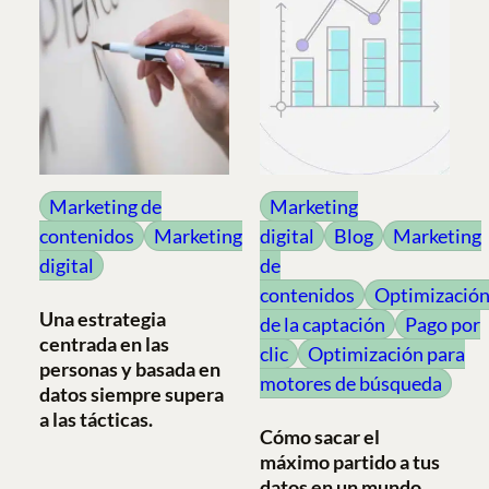
Marketing de
Marketing
contenidos
Marketing
digital
Blog
Marketing
digital
de
contenidos
Optimizació
Una estrategia
de la captación
Pago por
centrada en las
clic
Optimización para
personas y basada en
motores de búsqueda
datos siempre supera
a las tácticas.
Cómo sacar el
máximo partido a tus
datos en un mundo