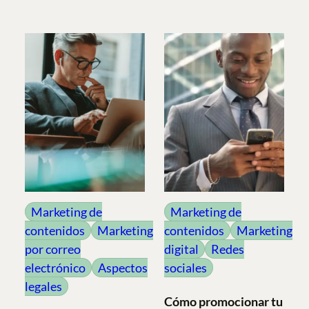
Marketing de
Marketing de
contenidos
Marketing
contenidos
Marketing
por correo
digital
Redes
electrónico
Aspectos
sociales
legales
Cómo promocionar tu