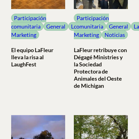
Participación
Participación
comunitaria
General
LaFleur
comunitaria
General
La
Marketing
Marketing
Noticias
El equipo LaFleur
LaFleur retribuye con
lleva la risa al
Dégagé Ministries y
LaughFest
la Sociedad
Protectora de
Animales del Oeste
de Michigan