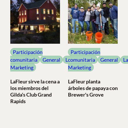
Participación
Participación
comunitaria
General
LaFleur
comunitaria
General
La
Marketing
Marketing
LaFleur sirve la cena a
LaFleur planta
los miembros del
árboles de papaya con
Gilda's Club Grand
Brewer's Grove
Rapids