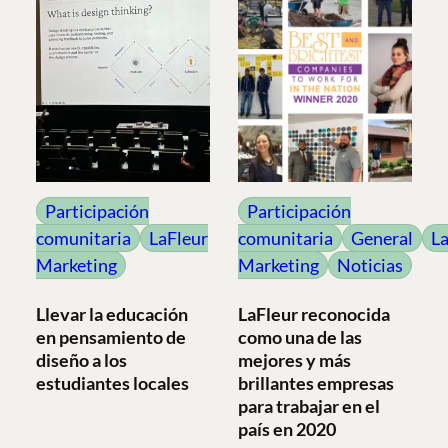
Participación
Participación
comunitaria
LaFleur
comunitaria
General
La
Marketing
Marketing
Noticias
Llevar la educación
LaFleur reconocida
en pensamiento de
como una de las
diseño a los
mejores y más
estudiantes locales
brillantes empresas
para trabajar en el
país en 2020