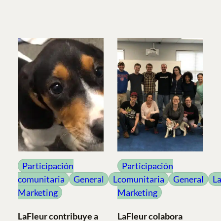
Participación
Participación
comunitaria
General
LaFleur
comunitaria
General
La
Marketing
Marketing
LaFleur contribuye a
LaFleur colabora