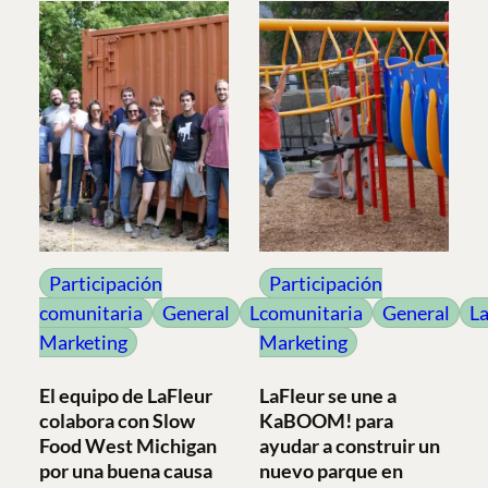
Participación
Participación
comunitaria
General
LaFleur
comunitaria
General
La
Marketing
Marketing
El equipo de LaFleur
LaFleur se une a
colabora con Slow
KaBOOM! para
Food West Michigan
ayudar a construir un
por una buena causa
nuevo parque en