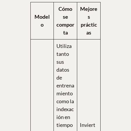
Cómo
Mejore
Model
se
s
o
compor
práctic
ta
as
Utiliza
tanto
sus
datos
de
entrena
miento
como la
indexac
ión en
tiempo
Inviert