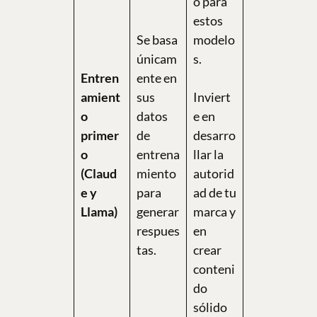
o para
estos
Se basa
modelo
únicam
s.
Entren
ente en
amient
sus
Inviert
o
datos
e en
primer
de
desarro
o
entrena
llar la
(Claud
miento
autorid
e y
para
ad de tu
Llama)
generar
marca y
respues
en
tas.
crear
conteni
do
sólido