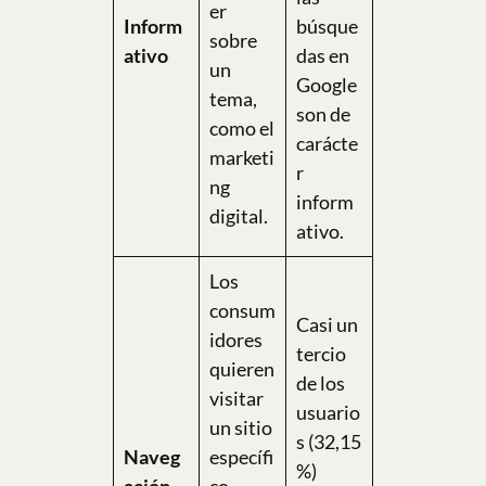
er
Inform
búsque
sobre
ativo
das en
un
Google
tema,
son de
como el
carácte
marketi
r
ng
inform
digital.
ativo.
Los
consum
Casi un
idores
tercio
quieren
de los
visitar
usuario
un sitio
s (32,15
Naveg
específi
%)
ación
co,