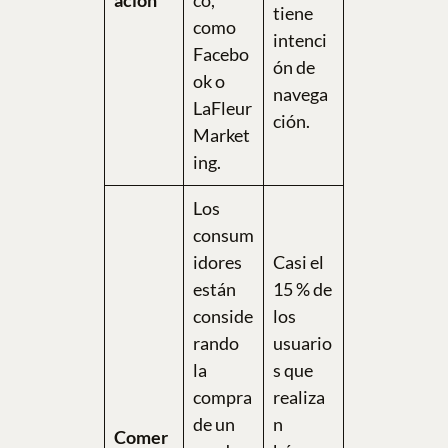
tiene
como
intenci
Facebo
ón de
ok o
navega
LaFleur
ción.
Market
ing.
Los
consum
idores
Casi el
están
15 % de
conside
los
rando
usuario
la
s que
compra
realiza
de un
n
Comer