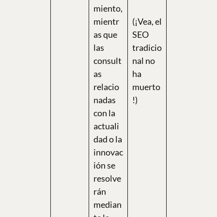
miento,
mientr
(¡Vea, el
as que
SEO
las
tradicio
consult
nal no
as
ha
relacio
muerto
nadas
!)
con la
actuali
dad o la
innovac
ión se
resolve
rán
median