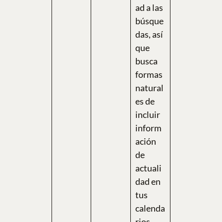
ad a las
búsque
das, así
que
busca
formas
natural
es de
incluir
inform
ación
de
actuali
dad en
tus
calenda
rios