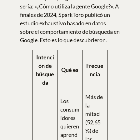
sería: «¿Cómo utiliza la gente Google?». A
finales de 2024, SparkToro publicó un
estudio exhaustivo basado en datos
sobre el comportamiento de búsqueda en
Google. Esto es lo que descubrieron.
Intenci
ón de
Frecue
Qué es
búsque
ncia
da
Más de
Los
la
consum
mitad
idores
(52,65
quieren
%) de
aprend
las