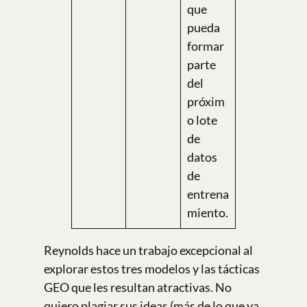
que
pueda
formar
parte
del
próxim
o lote
de
datos
de
entrena
miento.
Reynolds hace un trabajo excepcional al
explorar estos tres modelos y las tácticas
GEO que les resultan atractivas. No
quiero plagiar sus ideas (más de lo que ya