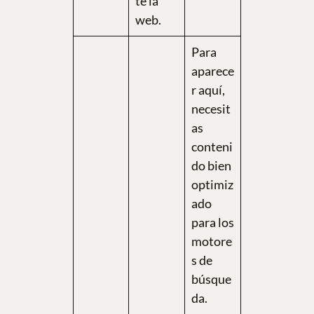
te la
web.
Para
aparece
r aquí,
necesit
as
conteni
do bien
optimiz
ado
para los
motore
s de
búsque
da.