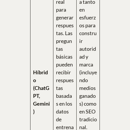
real
a tanto
para
en
generar
esfuerz
respues
os para
tas. Las
constru
pregun
ir
tas
autorid
básicas
ad y
pueden
marca
Híbrid
recibir
(incluye
o
respues
ndo
(ChatG
tas
medios
PT,
basada
ganado
Gemini
s en los
s) como
)
datos
en SEO
de
tradicio
entrena
nal.