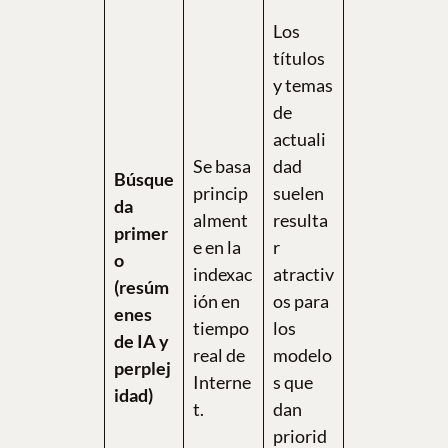
Los
títulos
y temas
de
actuali
Se basa
dad
Búsque
princip
suelen
da
alment
resulta
primer
e en la
r
o
indexac
atractiv
(resúm
ión en
os para
enes
tiempo
los
de IA y
real de
modelo
perplej
Interne
s que
idad)
t.
dan
priorid