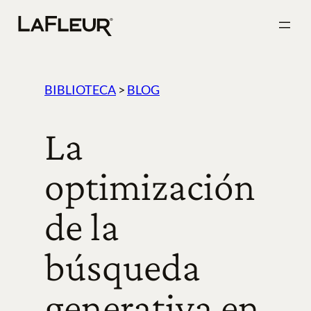
Ir
al
contenido
BIBLIOTECA
>
BLOG
La
optimización
de la
búsqueda
generativa en