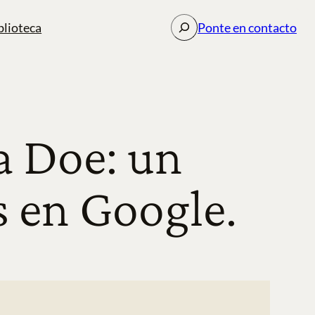
Buscar
blioteca
Ponte en contacto
a Doe: un
s en Google.