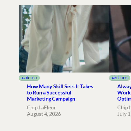
ARTÍCULO
ARTÍCULO
How Many Skill Sets It Takes
Alway
to Run a Successful
Workf
Marketing Campaign
Optim
Chip LaFleur
Chip 
August 4, 2026
July 