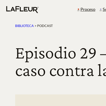
Ir
Proceso
S
al
contenido
BIBLIOTECA
> PODCAST
Episodio 29 
caso contra l