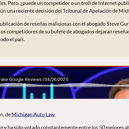
es. Pero, ¿puede un competidor o un troll de Internet publi
n una reciente decisión del Tribunal de Apelación de Michi
 publicación de reseñas maliciosas con el abogado Steve G
e los competidores de su bufete de abogados dejaran reseñas
do el país.
en, de
Michigan Auto Law
.
n y ha sido votado constantemente entre los 50 mejores a