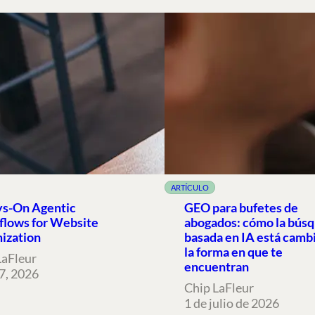
ARTÍCULO
s-On Agentic
GEO para bufetes de
lows for Website
abogados: cómo la bús
ization
basada en IA está camb
la forma en que te
LaFleur
encuentran
17, 2026
Chip LaFleur
1 de julio de 2026