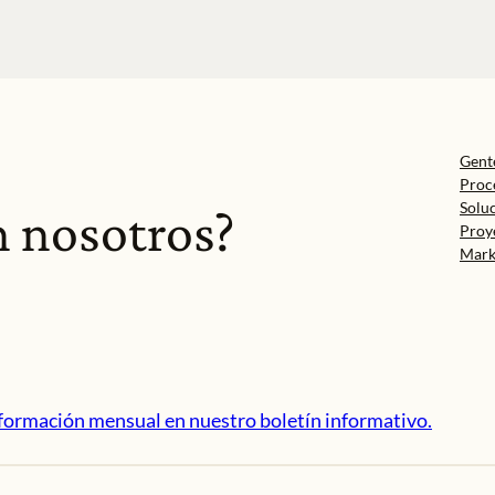
Gent
Proc
Solu
n nosotros?
Proy
Mark
formación mensual en nuestro boletín informativo.