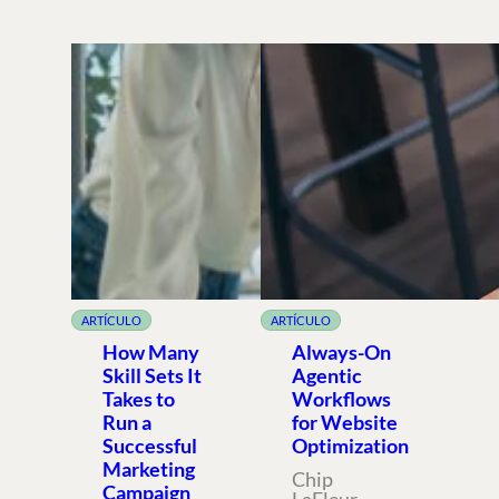
ARTÍCULO
ARTÍCULO
How Many
Always-On
Skill Sets It
Agentic
Takes to
Workflows
Run a
for Website
Successful
Optimization
Marketing
Chip
Campaign
LaFleur