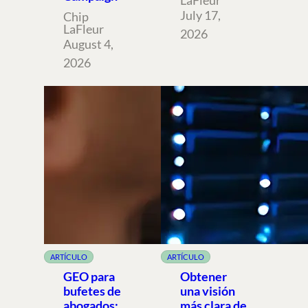
July 17,
Chip
LaFleur
2026
August 4,
2026
ARTÍCULO
ARTÍCULO
GEO para
Obtener
bufetes de
una visión
abogados:
más clara de