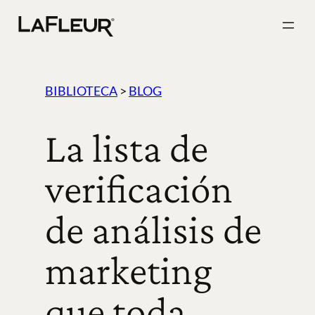
Ir
al
contenido
BIBLIOTECA
>
BLOG
La lista de
verificación
de análisis de
marketing
que toda