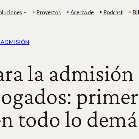
oluciones
Proyectos
Acerca de
Podcast
Bi
A ADMISIÓN
ara la admisión
bogados: primer
n todo lo demá