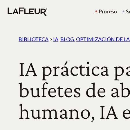
Ir
Proceso
S
al
contenido
BIBLIOTECA
>
IA
, 
BLOG
, 
OPTIMIZACIÓN DE L
IA práctica p
bufetes de a
humano, IA e