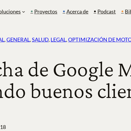
oluciones
Proyectos
Acerca de
Podcast
Bi
AL
, 
GENERAL
, 
SALUD
, 
LEGAL
, 
OPTIMIZACIÓN DE MOT
cha de Google 
ndo buenos clie
018