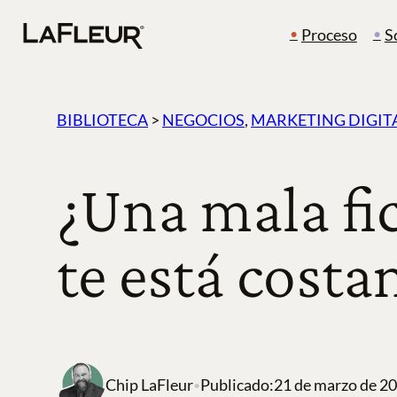
Ir
Proceso
S
al
contenido
BIBLIOTECA
>
NEGOCIOS
, 
MARKETING DIGIT
¿Una mala fi
te está costa
Chip LaFleur
Publicado:
21 de marzo de 2
•