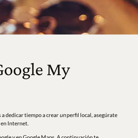
 Google My
s a dedicar tiempo a crear
un
perfil local, asegúrate
 en Internet.
oogle y en Google Maps. A continuación te